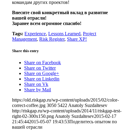
командам других проектов!
Внесите свой конкретный вклад в развитие
вашей отрасли!
Заранее всем огромное спасибо!
Tags:
Experience
,
Lessons Learned
,
Project
Management
,
Risk Register
,
Share XP!
Share this entry
Share on Facebook
Share on Twitter
Share on Google+
Share on Linkedin
Share on Vk
Share by Mail
https://old.riskgap.ru/wp-content/uploads/2015/02/color-
correct-coffee.jpg
3050
5422
Anatoly Suzdaltesev
http://riskgap.ru/wp-content/uploads/2014/11/riskgap-test-
right-02-300x150.png
Anatoly Suzdaltesev
2015-02-17
21:45:44
2015-05-07 19:43:53
Поделитесь опытом по
вашей отрасли