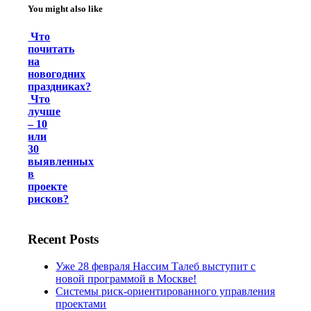
You might also like
Что
почитать
на
новогодних
праздниках?
Что
лучше
– 10
или
30
выявленных
в
проекте
рисков?
Recent Posts
Уже 28 февраля Нассим Талеб выступит с
новой программой в Москве!
Системы риск-ориентированного управления
проектами