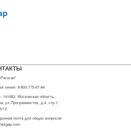
ap
НТАКТЫ
Рискгап”
ая линия: 8-800-775-67-84
: 141983, Московская область,
на, ул.Программистов, д.4, стр.1,
6/12.
ронная почта для общих вопросов
riskgap.com