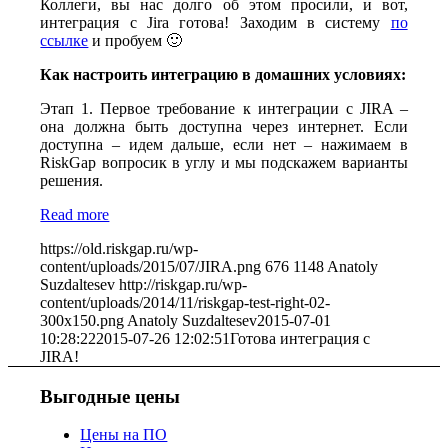
Коллеги, вы нас долго об этом просили, и вот,
интеграция с Jira готова! Заходим в систему
по
ссылке
и пробуем 🙂
Как настроить интеграцию в домашних условиях:
Этап 1. Первое требование к интеграции с JIRA –
она должна быть доступна через интернет. Если
доступна – идем дальше, если нет – нажимаем в
RiskGap вопросик в углу и мы подскажем варианты
решения.
Read more
https://old.riskgap.ru/wp-
content/uploads/2015/07/JIRA.png
676
1148
Anatoly
Suzdaltesev
http://riskgap.ru/wp-
content/uploads/2014/11/riskgap-test-right-02-
300x150.png
Anatoly Suzdaltesev
2015-07-01
10:28:22
2015-07-26 12:02:51
Готова интеграция с
JIRA!
Выгодные цены
Цены на ПО