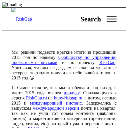
Search
Мы решили подвести краткие итоги за прошедший
2015 год по нашему
Cообществу по управлению
проектными рисками
и по проекту
RiskGap
.
Учитывая, что мы везде даем ссылки на указанные
ресурсы, то заодно получился небольшой каталог за
2015 год 🙂
1. Самое главное, как мы и обещали год назад, в
марте 2015 года вышел
продукт
. Сначала русская
версия
RiskGap.ru
на
http://riskgap.ru
, а потом, осенью
2015 и
международный инстанс
. Задержались с
выпуском
международной версии
почти на квартал,
так как не учли тот объем контента (шаблоны
рисков) и маркетингового материала (презентации,
видео, хелпы, etc.), который нужно перелопачивать.