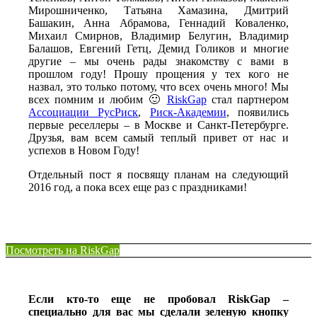
Мирошниченко, Татьяна Хамазина, Дмитрий
Башакин, Анна Абрамова, Геннадий Коваленко,
Михаил Смирнов, Владимир Белугин, Владимир
Балашов, Евгений Гетц, Демид Голиков и многие
другие – мы очень рады знакомству с вами в
прошлом году! Прошу прощения у тех кого не
назвал, это только потому, что всех очень много! Мы
всех помним и любим 🙂
RiskGap
стал партнером
Ассоциации РусРиск
,
Риск-Академии
, появились
первые реселлеры – в Москве и Санкт-Петербурге.
Друзья, вам всем самый теплый привет от нас и
успехов в Новом Году!
Отдельный пост я посвящу планам на следующий
2016 год, а пока всех еще раз с праздниками!
Посмотреть на RiskGap
Если кто-то еще не пробовал RiskGap –
специально для вас мы сделали зеленую кнопку