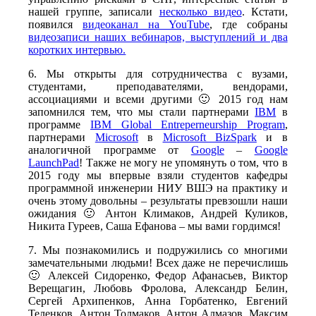
нашей группе, записали
несколько видео
. Кстати,
появился
видеоканал на YouTube
, где собраны
видеозаписи наших вебинаров, выступлений и два
коротких интервью.
6. Мы открыты для сотрудничества с вузами,
студентами, преподавателями, вендорами,
ассоциациями и всеми другими 🙂 2015 год нам
запомнился тем, что мы стали партнерами
IBM
в
программе
IBM Global Entreperneurship Program
,
партнерами
Microsoft
в
Microsoft BizSpark
и в
аналогичной программе от
Google
–
Google
LaunchPad
! Также не могу не упомянуть о том, что в
2015 году мы впервые взяли студентов кафедры
программной инженерии НИУ ВШЭ на практику и
очень этому довольны – результаты превзошли наши
ожидания 🙂 Антон Климаков, Андрей Куликов,
Никита Гуреев, Саша Ефанова – мы вами гордимся!
7. Мы познакомились и подружились со многими
замечательными людьми! Всех даже не перечислишь
🙂 Алексей Сидоренко, Федор Афанасьев, Виктор
Верещагин, Любовь Фролова, Александр Белин,
Сергей Архипенков, Анна Горбатенко, Евгений
Теленков, Антон Толмаков, Антон Алмазов, Максим