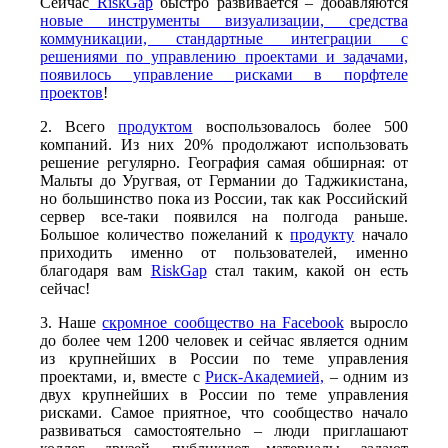
Сейчас
RiskGap
быстро развивается – добавляются
новые инструменты визуализации, средства
коммуникации, стандартные интеграции с
решениями по управлению проектами и задачами,
появилось управление рисками в порфтеле
проектов
!
2. Всего
продуктом
воспользовалось более 500
компаний. Из них 20% продолжают использовать
решение регулярно. География самая обширная: от
Мальты до Уругвая, от Германии до Таджикистана,
но большинство пока из России, так как Российский
сервер все-таки появился на полгода раньше.
Большое количество пожеланий к
продукту
начало
приходить именно от пользователей, именно
благодаря вам
RiskGap
стал таким, какой он есть
сейчас!
3. Наше
скромное сообщество на Facebook
выросло
до более чем 1200 человек и сейчас является одним
из крупнейших в России по теме управления
проектами, и, вместе с
Риск-Академией,
– одним из
двух крупнейших в России по теме управления
рисками. Самое приятное, что сообщество начало
развиваться самостоятельно – люди приглашают