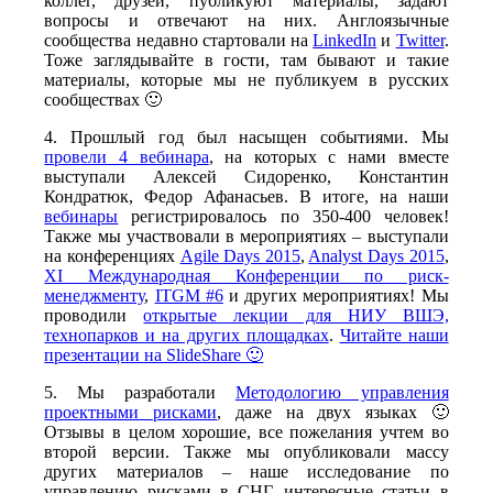
коллег, друзей, публикуют материалы, задают
вопросы и отвечают на них. Англоязычные
сообщества недавно стартовали на
LinkedIn
и
Twitter
.
Тоже заглядывайте в гости, там бывают и такие
материалы, которые мы не публикуем в русских
сообществах 🙂
4. Прошлый год был насыщен событиями. Мы
провели 4 вебинара
, на которых с нами вместе
выступали Алексей Сидоренко, Константин
Кондратюк, Федор Афанасьев. В итоге, на наши
вебинары
регистрировалось по 350-400 человек!
Также мы участвовали в мероприятиях – выступали
на конференциях
Agile Days 2015
,
Analyst Days 2015
,
XI Международная Конференции по риск-
менеджменту
,
ITGM #6
и других мероприятиях! Мы
проводили
открытые лекции для НИУ ВШЭ,
технопарков и на других площадках
.
Читайте наши
презентации на SlideShare 🙂
5. Мы разработали
Методологию управления
проектными рисками
, даже на двух языках 🙂
Отзывы в целом хорошие, все пожелания учтем во
второй версии. Также мы опубликовали массу
других материалов – наше исследование по
управлению рисками в СНГ, интересные статьи в