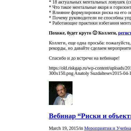
* 18 актуальных ментальных ловушек (cogn
* Что такое ментальные якоря и горизон
* Влияние формулировки риска на его о
* Почему руководители не способны упр
* Работающие практики избегания мент
Похоже, будет круто 🙂 Коллеги,
регис
Коллеги, еще одна просьба: пожалуйста
рекорды, но давайте сделаем мероприят
Спасибо и до встречи на вебинаре!
https://old.riskgap.ru/wp-content/uploads/20
300x150.png
Anatoly Suzdaltesev
2015-04-1
Вебинар “Риски и объект
March 19, 2015
/
in
Мероприятия и Учебна