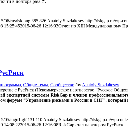
очти в полтора раза 🙂
15/06/rusrisk.png
385
826
Anatoly Suzdaltesev
http://riskgap.ru/wp-co
8 15:25:45
2015-06-26 12:16:03
Отчет по ХIII Международному П
РусРиск
 программа
,
Общие темы
,
Сообщество
/
by
Anatoly Suzdaltesev
нерстве с РусРиск (Некоммерческое партнерство “Русское Обще
елей экспертной системы RiskGap и членов профессионального
ном форуме “Управление рисками в России и СНГ”, который п
15/05/logo1.gif
131
110
Anatoly Suzdaltesev
http://riskgap.ru/wp-conte
9 14:08:22
2015-06-26 12:16:08
RiskGap стал партнером РусРиск