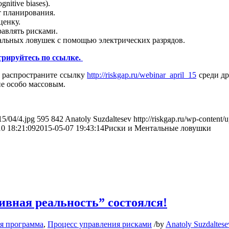
itive biases).
т планирования.
ценку.
авлять рисками.
альных ловушек с помощью электрических разрядов.
трируйтесь по ссылке.
, распространите ссылку
http://riskgap.ru/webinar_april_15
среди др
ие особо массовым.
15/04/4.jpg
595
842
Anatoly Suzdaltesev
http://riskgap.ru/wp-content/
0 18:21:09
2015-05-07 19:43:14
Риски и Ментальные ловушки
ивная реальность” состоялся!
я программа
,
Процесс управления рисками
/
by
Anatoly Suzdaltese