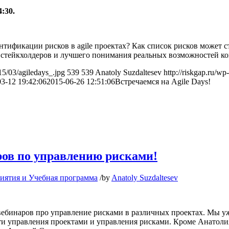
4:30.
нтификации рисков в agile проектах? Как список рисков может 
стейкхолдеров и лучшего понимания реальных возможностей ко
15/03/agiledays_.jpg
539
539
Anatoly Suzdaltesev
http://riskgap.ru/wp
3-12 19:42:06
2015-06-26 12:51:06
Встречаемся на Agile Days!
ов по управлению рисками!
иятия и Учебная программа
/
by
Anatoly Suzdaltesev
вебинаров про управление рисками в различных проектах. Мы у
ти управления проектами и управления рисками. Кроме Анатоли