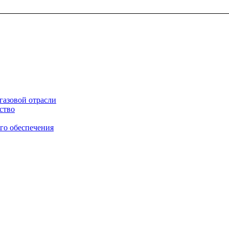
газовой отрасли
ство
го обеспечения