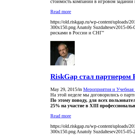
стоимость
компании в игровом задании п
Read more
https://old.riskgap.ru/wp-content/uploads/20
300x150.png
Anatoly Suzdaltesev
2015-06-0
рисками в России и СНГ"
RiskGap стал партнером 
May 29, 2015
/
in
Мероприятия и Учебная
На этой неделе мы договорились о парт
По этому поводу, для всех пользоват
25% на участие в XIII профессиональ
Read more
https://old.riskgap.ru/wp-content/uploads/20
300x150.png
Anatoly Suzdaltesev
2015-05-2