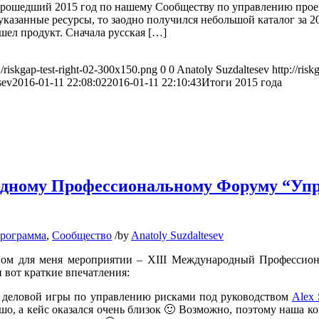
прошедший 2015 год по нашему Cообществу по управлению прое
указанные ресурсы, то заодно получился небольшой каталог за 20
ышел продукт. Сначала русская […]
1/riskgap-test-right-02-300x150.png
0
0
Anatoly Suzdaltesev
http://ris
sev
2016-01-11 22:08:02
2016-01-11 22:10:43
Итоги 2015 года
одному Профессиональному Форуму “Упр
программа
,
Сообщество
/
by
Anatoly Suzdaltesev
вом для меня мероприятии – ХIII Международный Профессио
 вот краткие впечатления:
с деловой игры по управлению рисками под руководством
Alex 
о, а кейс оказался очень близок 🙂 Возможно, поэтому наша ко