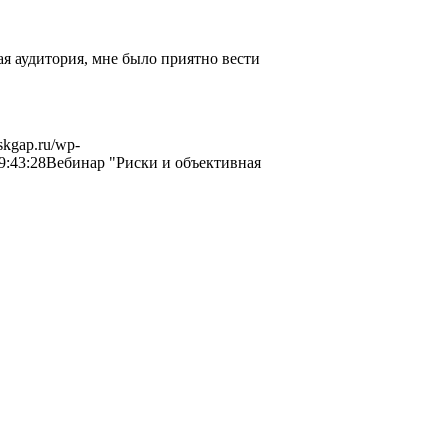
я аудитория, мне было приятно вести
riskgap.ru/wp-
9:43:28
Вебинар "Риски и объективная