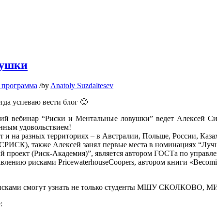
вушки
 программа
/
by
Anatoly Suzdaltesev
егда успеваю вести блог 🙂
ющий вебинар “Риски и Ментальные ловушки” ведет Алексей Си
енным удовольствием!
т и на разных территориях – в Австралии, Польше, России, Каза
УСРИСК), также Алексей занял первые места в номинациях “Лу
проект (Риск-Академия)”, является автором ГОСТа по управле
лению рисками PricewaterhouseCoopers, автором книги «Becoming 
 рисками смогут узнать не только студенты МШУ СКОЛКОВО, М
: