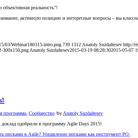
 объективная реальность”!
нимание, активную позицию и интересные вопросы – вы классна
2015/03/Webinar180315-intro.png
739
1312
Anatoly Suzdaltesev
http://
-02-300x150.png
Anatoly Suzdaltesev
2015-03-19 08:28:30
2015-05-07 1
s!
я программа
,
Сообщество
/
by
Anatoly Suzdaltesev
 доклад одобрили в программу Agile Days 2015!
ть рисками в Agile? Управление рисками как инструмент PO.