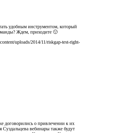
стать удобным инструментом, который
манды? Ждем, приходите 🙂
-content/uploads/2014/11/riskgap-test-right-
же договорились о привлечении к их
я Суздальцева вебинары также будут