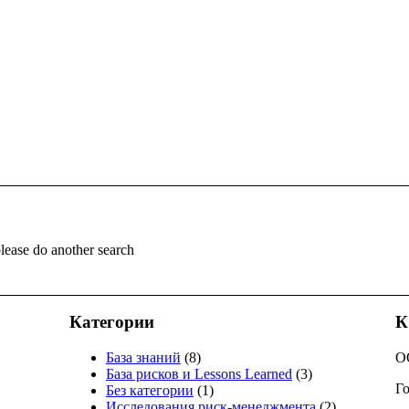
please do another search
Категории
К
База знаний
(8)
О
База рисков и Lessons Learned
(3)
Го
Без категории
(1)
Исследования риск-менеджмента
(2)