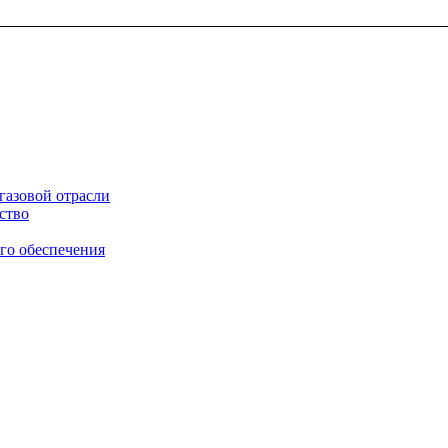
газовой отрасли
ство
го обеспечения